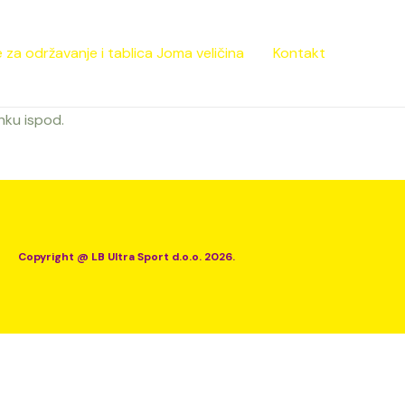
 za održavanje i tablica Joma veličina
Kontakt
inku ispod.
Copyright @ LB Ultra Sport d.o.o. 2026.