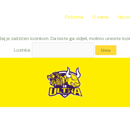
Početna
O nama
Upute
aj je zaštićen lozinkom. Da biste ga vidjeli, molimo unesite loz
Lozinka: