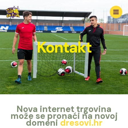
Skip
Main
to
Men
content
Kontakt
Nova internet trgovina
može se pronaći na novoj
domeni
dresovi.hr