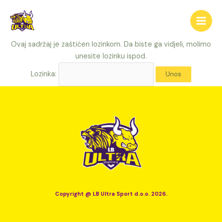
Skip
Main
to
Men
content
Ovaj sadržaj je zaštićen lozinkom. Da biste ga vidjeli, molimo
unesite lozinku ispod.
Lozinka:
Copyright @ LB Ultra Sport d.o.o. 2026.