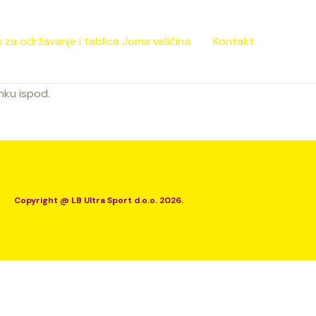
 za održavanje i tablica Joma veličina
Kontakt
inku ispod.
Copyright @ LB Ultra Sport d.o.o. 2026.