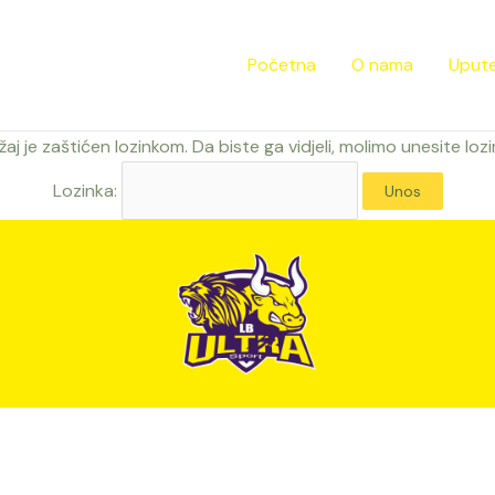
Početna
O nama
Upute
aj je zaštićen lozinkom. Da biste ga vidjeli, molimo unesite loz
Lozinka: